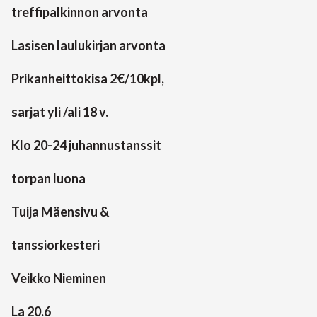
treffipalkinnon arvonta
Lasisen laulukirjan arvonta
Prikanheittokisa 2€/10kpl,
sarjat yli /ali 18 v.
Klo 20-24 juhannustanssit
torpan luona
Tuija Mäensivu &
tanssiorkesteri
Veikko Nieminen
La 20.6